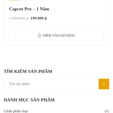
Giảm giá!
Capcut Pro – 1 Năm
1.500.000
₫
199.000
₫
THÊM VÀO GIỎ HÀNG
TÌM KIẾM SẢN PHẨM
TÌM
KIẾM
DANH MỤC SẢN PHẨM
Chưa phân loại
(6)