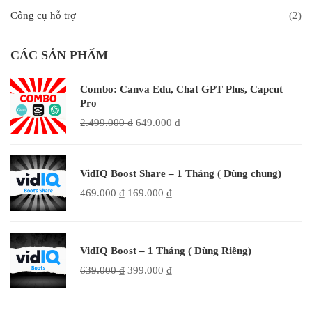
Công cụ hỗ trợ
(2)
CÁC SẢN PHẨM
Combo: Canva Edu, Chat GPT Plus, Capcut
Pro
2.499.000
₫
649.000
₫
VidIQ Boost Share – 1 Tháng ( Dùng chung)
469.000
₫
169.000
₫
VidIQ Boost – 1 Tháng ( Dùng Riêng)
639.000
₫
399.000
₫