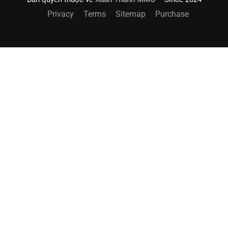
Privacy
Terms
Sitemap
Purchase
ĐĂNG KÝ NHẬN THÔNG TIN VỀ
KHÓA HỌC PHÙ HỢP
ĐĂNG KÝ NGAY