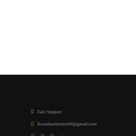
Zalo Support
Xuanthanhmmo68@gmail.com