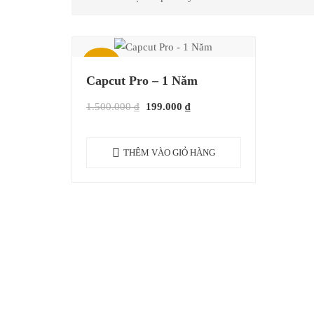
Giảm giá!
Capcut Pro – 1 Năm
Giá
Giá
1.500.000
₫
199.000
₫
gốc
hiện
là:
tại
THÊM VÀO GIỎ HÀNG
1.500.000 ₫.
là:
199.000 ₫.