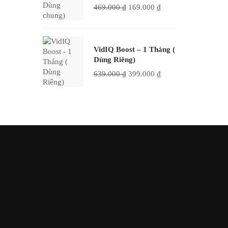
Giá
Giá
469.000
₫
169.000
₫
gốc
hiện
là:
tại
469.000 ₫.
là:
169.000 ₫.
VidIQ Boost – 1 Tháng (
Dùng Riêng)
Giá
Giá
639.000
₫
399.000
₫
gốc
hiện
là:
tại
639.000 ₫.
là:
399.000 ₫.