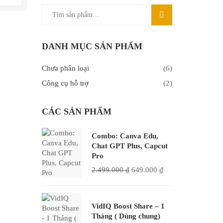
Tìm
TÌM
kiếm:
KIẾM
DANH MỤC SẢN PHẨM
Chưa phân loại
(6)
Công cụ hỗ trợ
(2)
CÁC SẢN PHẨM
Combo: Canva Edu,
Chat GPT Plus, Capcut
Pro
Giá
Giá
2.499.000
₫
649.000
₫
gốc
hiện
là:
tại
2.499.000 ₫.
là:
VidIQ Boost Share – 1
649.000 ₫.
Tháng ( Dùng chung)