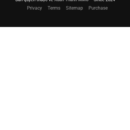
Privacy
Terms
Sitemap
Purchase
ĐĂNG KÝ NHẬN THÔNG TIN VỀ
KHÓA HỌC PHÙ HỢP
ĐĂNG KÝ NGAY